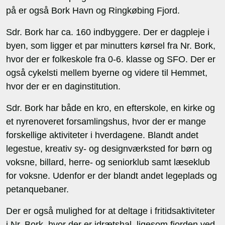
på er også Bork Havn og Ringkøbing Fjord.
Sdr. Bork har ca. 160 indbyggere. Der er dagpleje i
byen, som ligger et par minutters kørsel fra Nr. Bork,
hvor der er folkeskole fra 0-6. klasse og SFO. Der er
også cykelsti mellem byerne og videre til Hemmet,
hvor der er en daginstitution.
Sdr. Bork har både en kro, en efterskole, en kirke og
et nyrenoveret forsamlingshus, hvor der er mange
forskellige aktiviteter i hverdagene. Blandt andet
legestue, kreativ sy- og designværksted for børn og
voksne, billard, herre- og seniorklub samt læseklub
for voksne. Udenfor er der blandt andet legeplads og
petanquebaner.
Der er også mulighed for at deltage i fritidsaktiviteter
i Nr. Bork, hvor der er idrætshal, ligesom fjorden ved