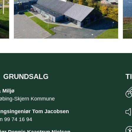
GRUNDSALG
T
 Miljø
øbing-Skjern Kommune
ngsingeniør Tom Jacobsen
on
99 74 16 94
iør Dennis Kaastrup Nielsen