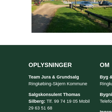
OPLYSNINGER
OM
Sidefod
Team Jura & Grundsalg
Byg &
​Ringkøbing-Skjern Kommune
Ringk
Salgskonsulent Thomas
Bygni
Silberg: ​
Tlf.
99 74 19 05
Mobil
Telef
29 63 51 68
Ingen