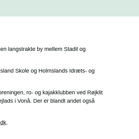
den langstrakte by mellem Stadil og
lmsland Skole og Holmslands Idræts- og
tforeningen, ro- og kajakklubben ved Røjklit
sejlads i Vonå. Der er blandt andet også
.dk
.