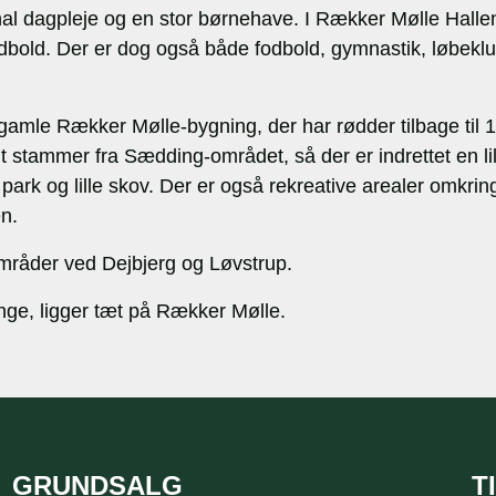
l dagpleje og en stor børnehave. I Rækker Mølle Hallen
dbold. Der er dog også både fodbold, gymnastik, løbeklu
n gamle Rækker Mølle-bygning, der har rødder tilbage til
t stammer fra Sædding-området, så der er indrettet en li
 park og lille skov. Der er også rekreative arealer omkr
n.
vområder ved Dejbjerg og Løvstrup.
unge, ligger tæt på Rækker Mølle.
GRUNDSALG
T