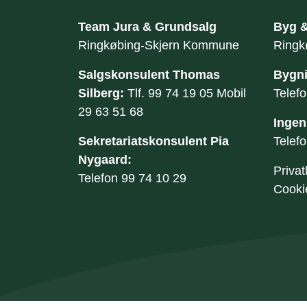
Sidefod
Team Jura & Grundsalg
Byg &
​Ringkøbing-Skjern Kommune
Ringk
Salgskonsulent Thomas
Bygni
Silberg: ​
Tlf.
99 74 19 05
Mobil
Telef
29 63 51 68
Ingen
Sekretariatskonsulent Pia
​Telef
Nygaard:
Privatl
​Telefon
99 74 10 29
Cookie