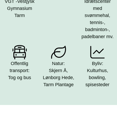
VGT -Vestjysk
Idrætscenter
Gymnasium
med
Tarm
svømmehal,
tennis-,
badminton-,
padelbaner mv.
Offentlig
Natur:
Byliv:
transport:
Skjern Å,
Kulturhus,
Tog og bus
Lønborg Hede,
bowling,
Tarm Plantage
spisesteder